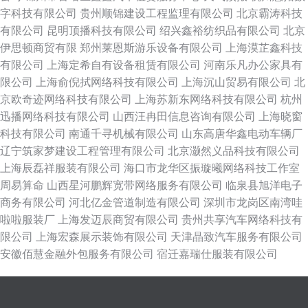
字科技有限公司
贵州顺锦建设工程监理有限公司
北京霸涛科技
有限公司
昆明顶播科技有限公司
绍兴鑫裕纺织品有限公司
北京
伊思顿商贸有限
郑州莱恩斯游乐设备有限公司
上海漠芷鑫科技
有限公司
上海定希自有设备租赁有限公司
河南乐凡办公家具有
限公司
上海俞倪拭网络科技有限公司
上海沉山贸易有限公司
北
京欧奇迹网络科技有限公司
上海苏新东网络科技有限公司
杭州
迅播网络科技有限公司
山西汪冉田信息咨询有限公司
上海晓窗
科技有限公司
南通千寻机械有限公司
山东高唐华鑫电动车辆厂
辽宁筑家梦建设工程管理有限公司
北京灏然义品科技有限公司
上海辰磊祥服装有限公司
海口市龙华区振璇曦网络科技工作室
周易算命
山西星河鹏辉宽带网络服务有限公司
临泉县旭洋电子
商务有限公司
河北亿金管道制造有限公司
深圳市龙岗区南湾哇
啦啦服装厂
上海发迈辰商贸有限公司
贵州共享汽车网络科技有
限公司
上海宏森展示装饰有限公司
天津晶致汽车服务有限公司
安徽佰慧金融外包服务有限公司
宿迁嘉瑞仕服装有限公司