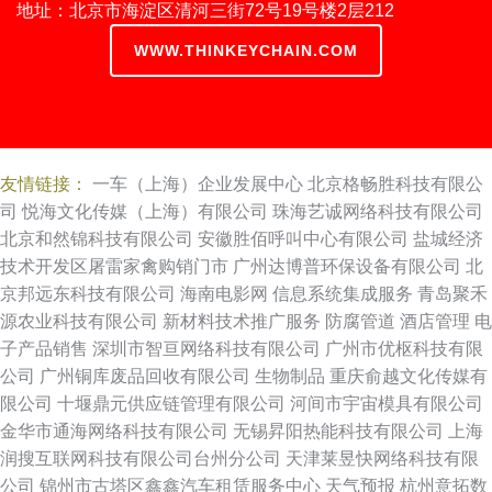
地址：北京市海淀区清河三街72号19号楼2层212
WWW.THINKEYCHAIN.COM
友情链接：
一车（上海）企业发展中心
北京格畅胜科技有限公
司
悦海文化传媒（上海）有限公司
珠海艺诚网络科技有限公司
北京和然锦科技有限公司
安徽胜佰呼叫中心有限公司
盐城经济
技术开发区屠雷家禽购销门市
广州达博普环保设备有限公司
北
京邦远东科技有限公司
海南电影网
信息系统集成服务
青岛聚禾
源农业科技有限公司
新材料技术推广服务
防腐管道
酒店管理
电
子产品销售
深圳市智亘网络科技有限公司
广州市优枢科技有限
公司
广州铜库废品回收有限公司
生物制品
重庆俞越文化传媒有
限公司
十堰鼎元供应链管理有限公司
河间市宇宙模具有限公司
金华市通海网络科技有限公司
无锡昇阳热能科技有限公司
上海
润搜互联网科技有限公司台州分公司
天津莱昱快网络科技有限
公司
锦州市古塔区鑫鑫汽车租赁服务中心
天气预报
杭州意拓数