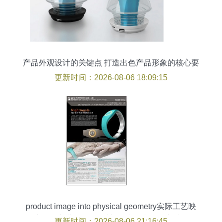
产品外观设计的关键点 打造出色产品形象的核心要
素（以深圳工业设计为例）
更新时间：2026-08-06 18:09:15
product image into physical geometry实际工艺映
拟流程要点讲”、“首针对初始指令启动抓主轴译分
更新时间：2026-08-06 21:16:45